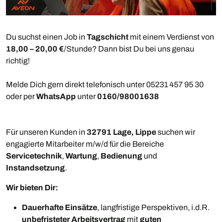
Du suchst einen Job in
Tagschicht
mit einem Verdienst von
18,00 – 20,00 €
/Stunde? Dann bist Du bei uns genau
richtig!
Melde Dich gern direkt telefonisch unter 05231 457 95 30
oder per
WhatsApp
unter
0160/98001638
Für unseren Kunden in
32791 Lage, Lippe
suchen wir
engagierte Mitarbeiter m/w/d für die Bereiche
Servicetechnik
,
Wartung
,
Bedienung
und
Instandsetzung
.
Wir bieten Dir:
Dauerhafte Einsätze
, langfristige Perspektiven, i.d.R.
unbefristeter Arbeitsvertrag
mit
guten