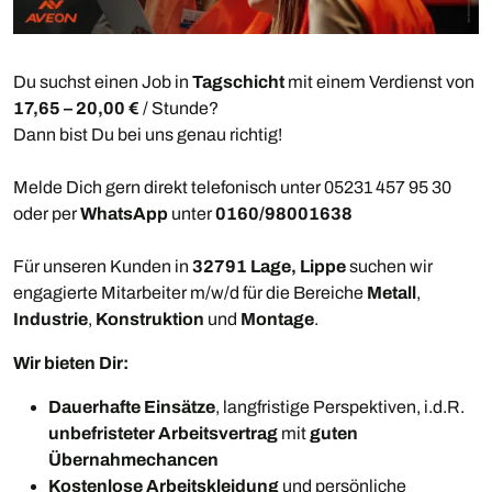
Du suchst einen Job in
Tagschicht
mit einem Verdienst von
17,65 – 20,00 €
/ Stunde?
Dann bist Du bei uns genau richtig!
Melde Dich gern direkt telefonisch unter 05231 457 95 30
oder per
WhatsApp
unter
0160/98001638
Für unseren Kunden in
32791 Lage, Lippe
suchen wir
engagierte Mitarbeiter m/w/d für die Bereiche
Metall
,
Industrie
,
Konstruktion
und
Montage
.
Wir bieten Dir:
Dauerhafte Einsätze
, langfristige Perspektiven, i.d.R.
unbefristeter Arbeitsvertrag
mit
guten
Übernahmechancen
Kostenlose Arbeitskleidung
und persönliche