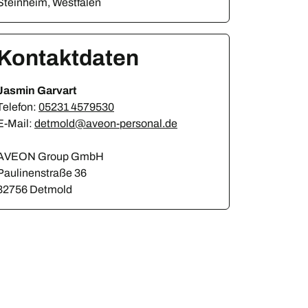
Steinheim, Westfalen
Kontaktdaten
Jasmin Garvart
Telefon:
05231 4579530
E-Mail:
detmold@aveon-personal.de
AVEON Group GmbH
Paulinenstraße 36
32756 Detmold