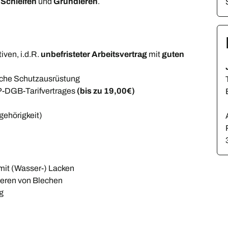
,
Schleifen
und
Grundieren
.
tiven, i.d.R.
unbefristeter Arbeitsvertrag
mit
guten
iche Schutzausrüstung
VP-DGB-Tarifvertrages
(bis zu 19,00€)
gehörigkeit)
mit (Wasser-) Lacken
ieren von Blechen
g