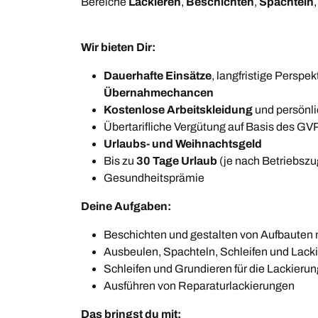
Bereiche
Lackieren
,
Beschichten
,
Spachteln
Wir bieten Dir:
Dauerhafte Einsätze
, langfristige Perspek
Übernahmechancen
Kostenlose Arbeitskleidung
und persönl
Übertarifliche Vergütung auf Basis des G
Urlaubs- und Weihnachtsgeld
Bis zu
30 Tage Urlaub
(je nach Betriebszu
Gesundheitsprämie
Deine Aufgaben:
Beschichten und gestalten von Aufbauten 
Ausbeulen, Spachteln, Schleifen und Lack
Schleifen und Grundieren für die Lackierun
Ausführen von Reparaturlackierungen
Das bringst du mit: