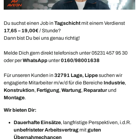
Du suchst einen Job in
Tagschicht
mit einem Verdienst
17,65 – 19,00€
/ Stunde?
Dann bist Du bei uns genau richtig!
Melde Dich gern direkt telefonisch unter 05231 457 95 30
oder per
WhatsApp
unter
0160/98001638
Für unseren Kunden in
32791 Lage, Lippe
suchen wir
engagierte Mitarbeiter m/w/d für die Bereiche
Industrie
,
Konstruktion
,
Fertigung
,
Wartung
,
Reparatur
und
Montage
.
Wir bieten Dir:
Dauerhafte Einsätze
, langfristige Perspektiven, i.d.R.
unbefristeter Arbeitsvertrag
mit
guten
Übernahmechancen