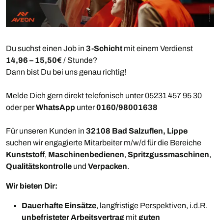
Du suchst einen Job in
3-Schicht
mit einem Verdienst
14,96 – 15,50€
/ Stunde?
Dann bist Du bei uns genau richtig!
Melde Dich gern direkt telefonisch unter 05231 457 95 30
oder per
WhatsApp
unter
0160/98001638
Für unseren Kunden in
32108 Bad Salzuflen, Lippe
suchen wir engagierte Mitarbeiter m/w/d für die Bereiche
Kunststoff
,
Maschinenbedienen
,
Spritzgussmaschinen
,
Qualitätskontrolle
und
Verpacken
.
Wir bieten Dir:
Dauerhafte Einsätze
, langfristige Perspektiven, i.d.R.
unbefristeter Arbeitsvertrag
mit
guten