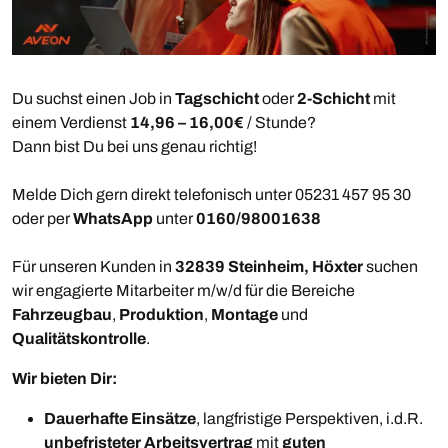
Du suchst einen Job in
Tagschicht
oder
2-Schicht
mit
einem Verdienst
14,96 – 16,00€
/ Stunde?
Dann bist Du bei uns genau richtig!
Melde Dich gern direkt telefonisch unter 05231 457 95 30
oder per
WhatsApp
unter
0160/98001638
Für unseren Kunden in
32839 Steinheim, Höxter
suchen
wir engagierte Mitarbeiter m/w/d für die Bereiche
Fahrzeugbau
,
Produktion
,
Montage
und
Qualitätskontrolle
.
Wir bieten Dir:
Dauerhafte Einsätze
, langfristige Perspektiven, i.d.R.
unbefristeter Arbeitsvertrag
mit
guten