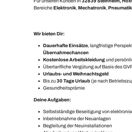
Für unseren Kunden in
32839 Steinheim, Höx
Bereiche
Elektronik
,
Mechatronik
,
Pneumati
Wir bieten Dir:
Dauerhafte Einsätze
, langfristige Perspek
Übernahmechancen
Kostenlose Arbeitskleidung
und persönl
Übertarifliche Vergütung auf Basis des G
Urlaubs- und Weihnachtsgeld
Bis zu
30 Tage Urlaub
(je nach Betriebszu
Gesundheitsprämie
Deine Aufgaben:
Selbstständige Beseitigung von elektroni
Inbetriebnahme der Neuanlagen
Begleitung der Neuinstallationen