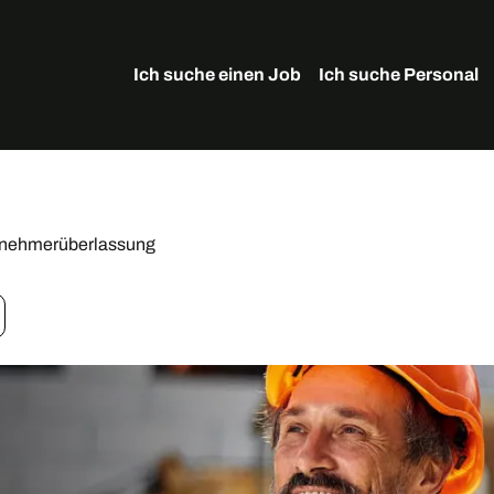
Ich suche einen Job
Ich suche Personal
tnehmerüberlassung