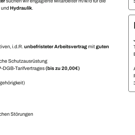
ter
suchen wir engagierte Mitarbeiter m/w/d für die
k
und
Hydraulik
.
tiven, i.d.R.
unbefristeter Arbeitsvertrag
mit
guten
iche Schutzausrüstung
VP-DGB-Tarifvertrages
(bis zu 20,00€)
gehörigkeit)
schen Störungen