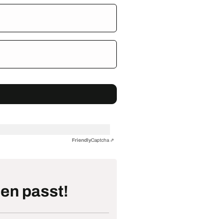
Friendly
Captcha ⇗
nen passt!