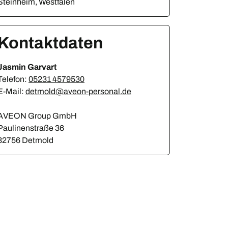
Steinheim, Westfalen
Kontaktdaten
Jasmin Garvart
Telefon:
05231 4579530
E-Mail:
detmold@aveon-personal.de
AVEON Group GmbH
Paulinenstraße 36
32756 Detmold